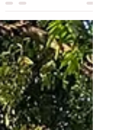
今月はすべてのクラス、休みなく開催いたしま
す。 梅雨明けが待ち遠しい日々ですね。 一雨ごと
に、畑の野菜や草はぐんぐん伸びて、大地の力強
さが感じられます。 からだや呼吸に気がつくこと
も、ヨガのエクササイズの大切な要素です。 毎日
違うからだの感覚を楽しみながら、観察していき
ましょう。新たな発見があると思います。 夏のシ
ーズン、ぜひご友人をヨガクラスにお誘いくださ
い。体験クラスは1000円の特別価格です。 ご紹介
くださった方にも、サプライズの特典がありま
す。どうぞご利用ください🧘‍♀️ 【７月のクラススケ
ジュール】 月曜日 ちのクラス 蓼科道場 10時
～ ６日、13日、20日、27日 火曜日 オンラインクラ
ス 10時～ ７日、14日、21日、28日 木曜日 すわ
クラス 諏訪湖ハイツ 9時30分～ ２日、９
日、16日、23日、30日 木曜日 夜オンラインクラ
ス 19時～ ２日、９日、16日、23日、30日
日曜日 朝ゆるヨガ 9時15分～10時30分 ゆいわ
ーく茅野 ５日、19日 きくち担当