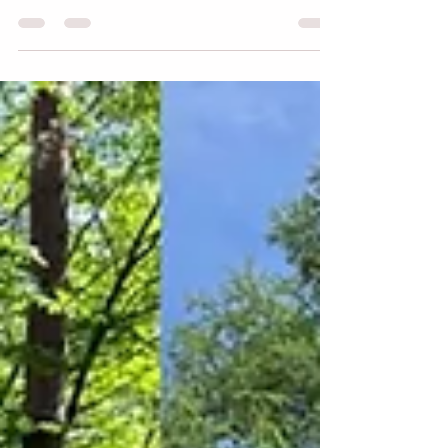
です。そんな中でも自然に身をゆだねながら呼吸
を深めるヨガの時間は、日々のひそかな贅沢。蓼
科クラスには、夏を別荘で過ごす方々が加わり、
楽しい時間になっています。 8月10日～14日は、星
ノ杜ファームは三井の森・夏の朝市に出店しま
す。朝6時30分～8時。会場は「縄文の湯」の道を
山に向かってまっすぐ上がった先にある、三井の
森管理センターの商店街広場。朝採れの新鮮野菜
やひまわりなどの花をご用意しています。朝市に
はキッチンカーの出店もあり、軽い朝食を楽しめ
るスペースも用意されています。朝の澄んだ空気
の蓼科の夏を味わいに、ぜひお立ち寄りくださ
い。 ※８月11日（火）、13日（木）のクラスは夏
休みとなります。 月曜日 ちのクラス 蓼科道場
10時～ ３日、10日、17日、24日、31日 火曜日 オ
ンラインクラス 10時～ ４日、18日、25日（11
日はお休み） 木曜日 すわクラス 諏訪湖ハイツ
9時30分～ ６日、20日、27日（13日はお休み）
木曜日 夜オンラインクラス 19