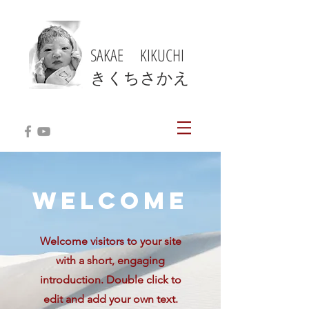
SAKAE KIKUCHI
​きくちさかえ
WELCOME
Welcome visitors to your site
with a short, engaging
introduction. Double click to
edit and add your own text.