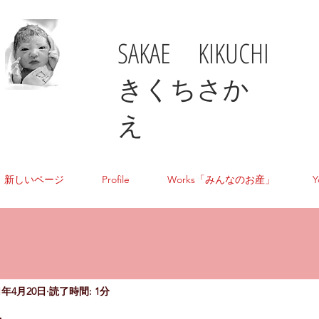
SAKAE KIKUCHI
​きくちさか
え
新しいページ
Profile
Works「みんなのお産」
Y
21年4月20日
読了時間: 1分