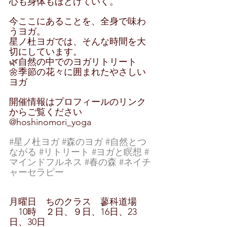
心も身体もほどけていく。
今ここにあることを、全身で味わ
うヨガ。
星ノ杜ヨガでは、そんな時間を大
切にしています。
🌿自然の中でのヨガリトリート
🌼季節の花々に囲まれたやさしい
ヨガ
開催情報はプロフィールのリンク
からご覧ください
@hoshinomori_yoga
#星ノ杜ヨガ
#森のヨガ
#自然とつ
ながる
#リトリート
#ヨガと瞑想
#
マインドフルネス
#春の森
#ネイチ
ャーセラピー
月曜日　ちのクラス　蓼科道場
　10時　２日、９日、16日、23
日、30日