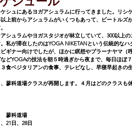
スケジュール
シケシュにあるヨガアシュラムに行ってきました。リシ
年以上前からアシュラムがいくつもあって、ビートルズ
す。
アシュラムやヨガスタジオが林立していて、300以上の
。私が滞在したのはYOGA NIKETANという伝統的な
はビギナー向けでしたが、ほかに瞑想やプラーナヤマ（
などYOGAの技法を朝５時過ぎから夜まで、毎日ほぼ
。３食ベジタリアンの食事、テレビなし、早寝早起きの
り、蓼科道場クラスが再開します。４月はどのクラスも
ス　蓼科道場
、21日、28日