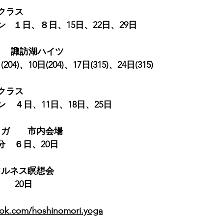
クラス
ン   １日、８日、15日
、22日、29日
　  諏訪湖ハイツ
)、10日(204)、17日(315)、24日(315)
クラス
イン　
４日、11日、18日、25日
ヨガ　　市内会場
5分　６日、20日
フルネス瞑想会
　  20日
ook.com/hoshinomori.yoga