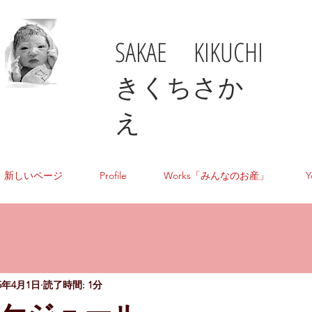
SAKAE KIKUCHI
​きくちさか
え
新しいページ
Profile
Works「みんなのお産」
Y
25年4月1日
読了時間: 1分