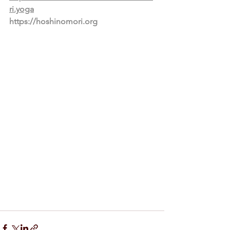
ri.yoga
https://hoshinomori.org