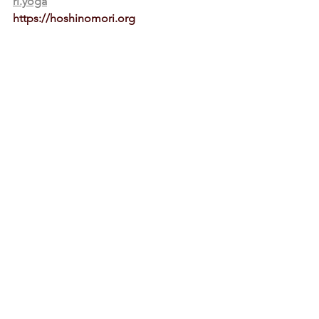
ri.yoga
https://hoshinomori.org