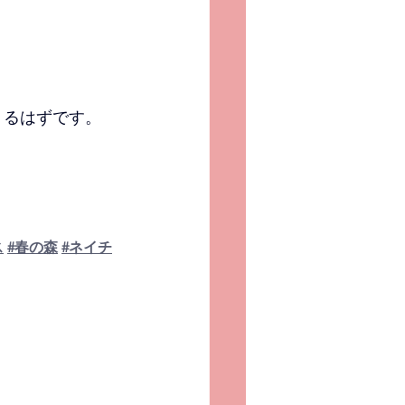
くるはずです。
ス
#春の森
#ネイチ