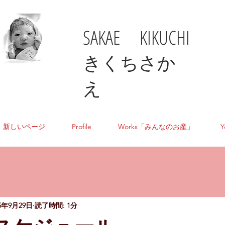
SAKAE KIKUCHI
​きくちさか
え
新しいページ
Profile
Works「みんなのお産」
Y
25年9月29日
読了時間: 1分