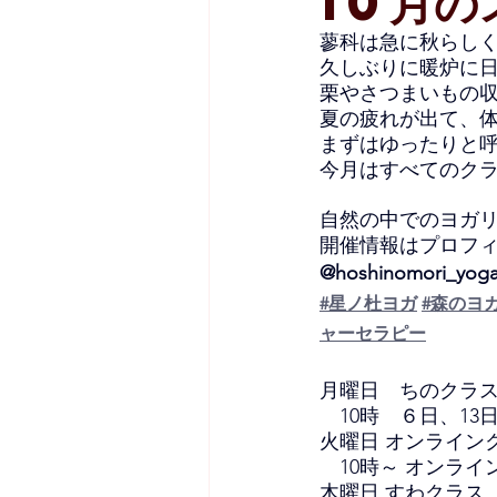
10月の
蓼科は急に秋らしく
久しぶりに暖炉に
栗やさつまいもの
夏の疲れが出て、
まずはゆったりと
今月はすべてのク
自然の中でのヨガ
開催情報はプロフ
@hoshinomori_yog
#星ノ杜ヨガ
#森のヨ
ャーセラピー
月曜日　ちのクラ
　10時　６日、13日
火曜日 オンライン
　10時～ オンライン
木曜日 すわクラス　