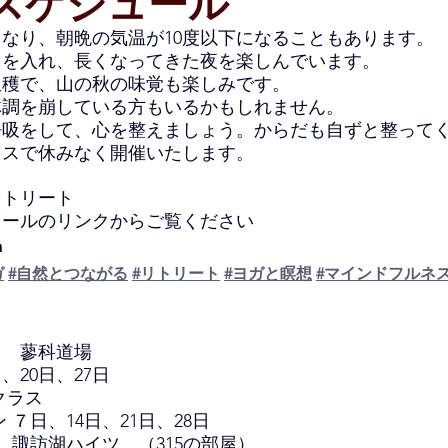
スケジュール
なり、朝晩の気温が10度以下になることもあります。
日を入れ、長くなってきた夜を楽しんでいます。
収穫で、山の秋の味覚も楽しみです。
体調を崩している方もいるかもしれません。
呼吸をして、心を整えましょう。からだも自ずと整って
ラスで休みなく開催いたします。
リトリート
ィールのリンクからご覧ください
a
ガ
#自然とつながる
#リトリート
#ヨガと瞑想
#マインドフルネ
ス　蓼科道場
、20日、27日
クラス
 ７日、14日、21日、28日
 諏訪湖ハイツ　（315の部屋）