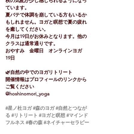
秋の気配が少し感じられるようになっ
ています。
夏バテで体調を崩している方もいるか
もしれません。ヨガと瞑想で夏の疲れ
を癒してください。
今月は19日がお休みとなります。他の
クラスは通常通りです。
おやすみ　金曜日　オンラインヨガ　
19日
🌿自然の中でのヨガリトリート
開催情報はプロフィールのリンクから
ご覧ください
@hoshinomori_yoga
#星ノ杜ヨガ
#森のヨガ
#自然とつなが
る
#リトリート
#ヨガと瞑想
#マインド
フルネス
#春の森
#ネイチャーセラピー