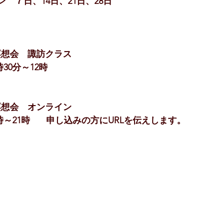
ン　７日、14日、21日、28日
瞑想会　諏訪クラス
30分～12時  　
瞑想会　オンライン
時～21時  　 申し込みの方にURLを伝えします。