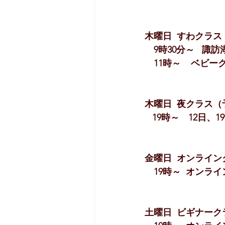
木曜日  すわクラス
　9時30分～   諏
　11時～    ベビ
木曜日  夜クラス（
   19時～　12
金曜日  オンライン
　19時～  オンライ
土曜日  ビギナーク