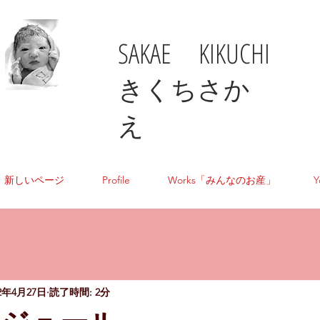
SAKAE KIKUCHI
​きくちさか
え
新しいページ
Profile
Works「みんなのお産」
Y
22年4月27日
読了時間: 2分