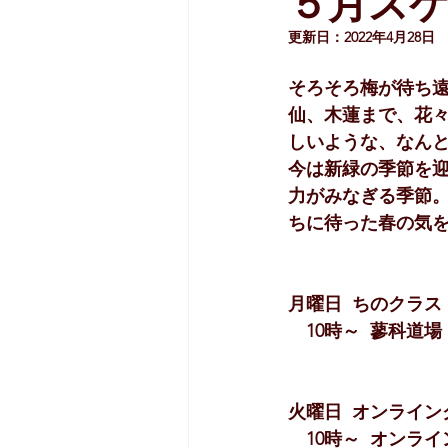
５月ス
更新日：
2022年4月28日
そろそろ梅が待ち
仙、木蓮まで、花
しいような、なん
今は新緑の季節を
力がみなぎる季節
ちに待った春の気
月曜日  ちのクラス 
　10時～  蓼科道
火曜日  オンライン
　10時～  オンライ